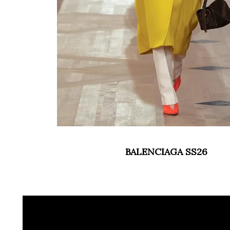
BALENCIAGA SS26