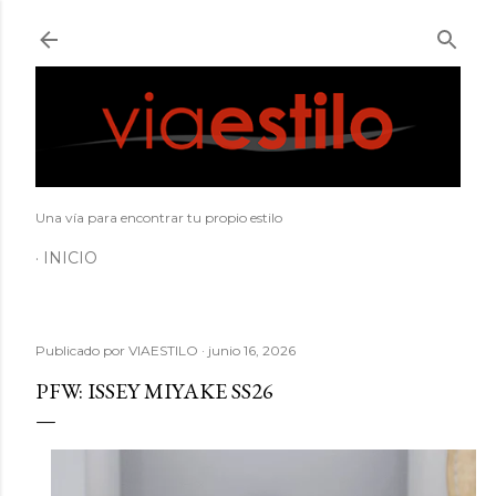
Ir al contenido principal
Una vía para encontrar tu propio estilo
INICIO
Publicado por
VIAESTILO
junio 16, 2026
PFW: ISSEY MIYAKE SS26