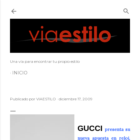
Ir al contenido principal
Una vía para encontrar tu propio estilo
INICIO
Publicado por
VIAESTILO
diciembre 17, 2009
GUCCI
presenta su
nueva apuesta en reloj,