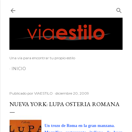
Ir al contenido principal
Una vía para encontrar tu propio estilo
INICIO
Publicado por
VIAESTILO
diciembre 20, 2009
NUEVA YORK: LUPA OSTERIA ROMANA
Un trozo de Roma en la gran manzana.