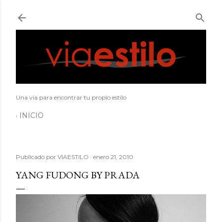
Ir al contenido principal
Una vía para encontrar tu propio estilo
INICIO
Publicado por
VIAESTILO
enero 21, 2010
YANG FUDONG BY PRADA