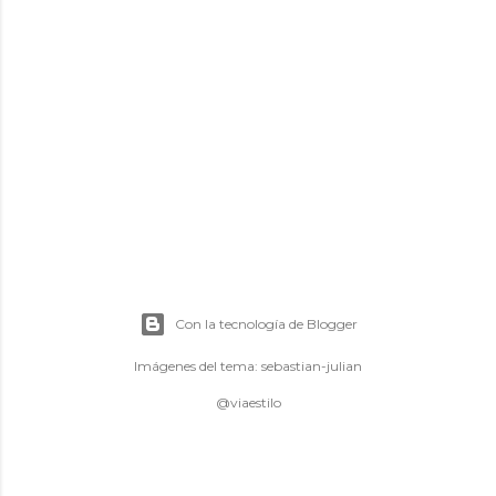
Con la tecnología de Blogger
Imágenes del tema:
sebastian-julian
@viaestilo