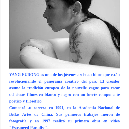
YANG FUDONG es uno de los jóvenes artistas chinos que están
revolucionando el panorama creativo del país. El creador
asume la tradición europea de la nouvelle vague para crear
deliciosos filmes en blanco y negro con un fuerte componente
poético y filosófico.
Comenzó su carrera en 1991, en la Academia Nacional de
Bellas Artes de China. Sus primeros trabajos fueron de
fotografía y en 1997 realizó su primera obra en video
"Estranged Paradise".