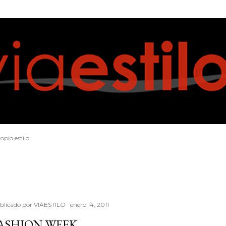
Ir al contenido principal
opio estilo
blicado por
VIAESTILO
enero 14, 2011
ASHION WEEK