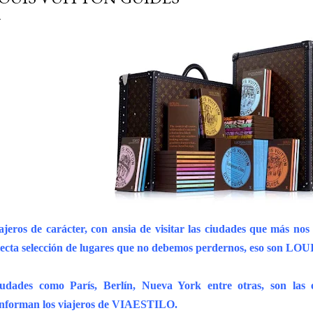
ajeros de carácter, con ansia de visitar las ciudades que más no
lecta selección de lugares que no debemos perdernos, eso son
udades como París, Berlín, Nueva York entre otras, son las e
nforman los viajeros de VIAESTILO.