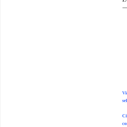
Vi
se
Ci
co