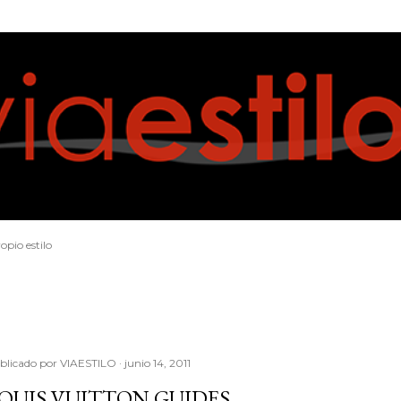
Ir al contenido principal
opio estilo
blicado por
VIAESTILO
junio 14, 2011
OUIS VUITTON GUIDES