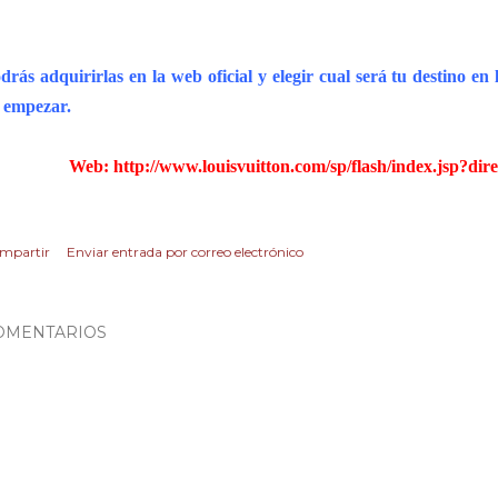
drás adquirirlas en la web oficial y elegir cual será tu destino en
 empezar.
Web:
http://www.louisvuitton.com/sp/flash/index.jsp?di
mpartir
Enviar entrada por correo electrónico
OMENTARIOS