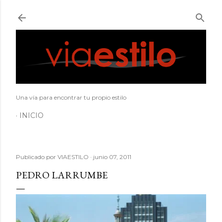
Ir al contenido principal
Una vía para encontrar tu propio estilo
INICIO
Publicado por
VIAESTILO
junio 07, 2011
PEDRO LARRUMBE