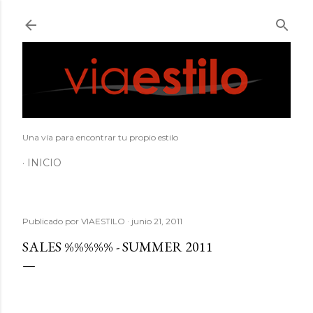
Ir al contenido principal
Una vía para encontrar tu propio estilo
INICIO
Publicado por
VIAESTILO
junio 21, 2011
SALES %%%%% - SUMMER 2011
SALVATORE FERRAGAMO