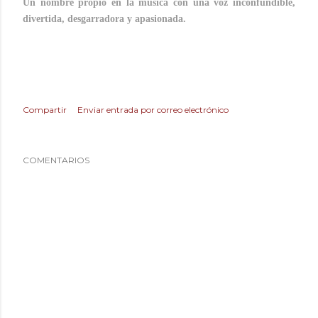
Un nombre propio en la música con una voz inconfundible,
divertida, desgarradora y apasionada.
Luz Casal, ¡valiente!
Compartir
Enviar entrada por correo electrónico
COMENTARIOS