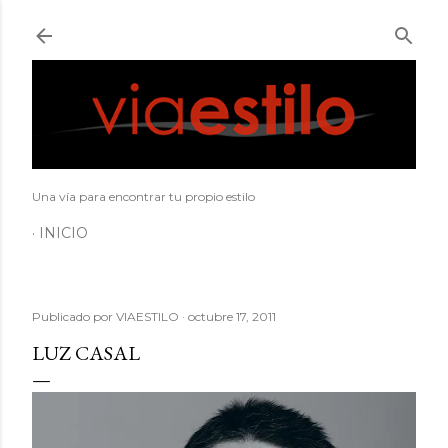
Ir al contenido principal
Una vía para encontrar tu propio estilo
INICIO
Publicado por
VIAESTILO
octubre 17, 2011
LUZ CASAL