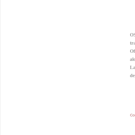
B
OS
tr
Of
al
La
de
Co