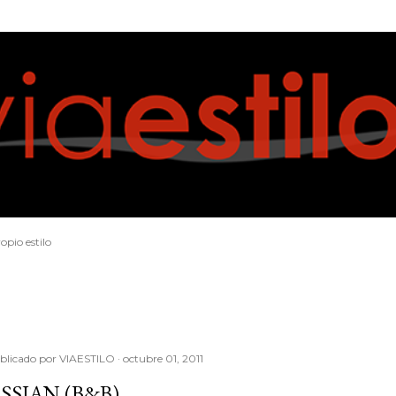
Ir al contenido principal
opio estilo
blicado por
VIAESTILO
octubre 01, 2011
SSIAN (B&B)