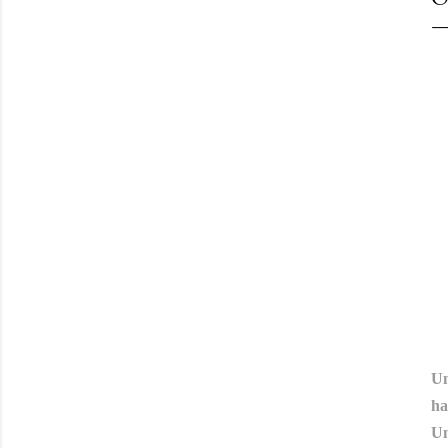
R
Un
ha
Un