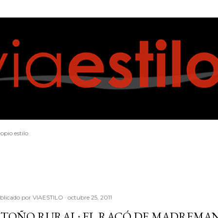
Ir al contenido principal
opio estilo
blicado por
VIAESTILO
octubre 25, 2011
TOÑO RURAL: EL RACÓ DE MADREMA