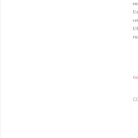
en
Un
ce
Ub
ru
Co
C