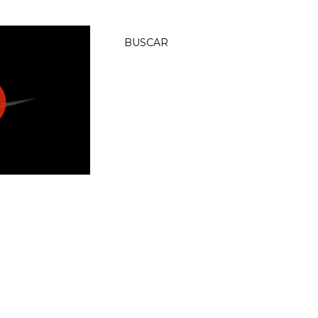
BUSCAR