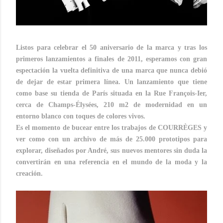
Listos para celebrar el 50 aniversario de la marca y tras los
primeros lanzamientos a finales de 2011, esperamos con gran
espectación la vuelta definitiva de una marca que nunca debió
de dejar de estar primera línea. Un lanzamiento que tiene
como base su tienda de París
situada en la Rue François-Ier,
cerca de Champs-Élysées, 210 m2 de modernidad en un
entorno blanco con toques de colores vivos.
Es el momento de bucear entre los trabajos de COURRÈGES y
ver como con un archivo de más de 25.000 prototipos para
explorar, diseñados por André, sus nuevos mentores sin duda la
convertirán en una referencia en el mundo de la moda y la
creación.