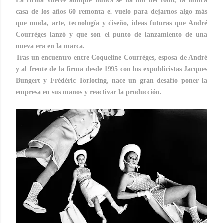
La firma vuelve aunque nunca se ha ido del todo, la mítica
casa de los años 60 remonta el vuelo para dejarnos algo más
que moda, arte, tecnología y diseño, ideas futuras que André
Courrèges lanzó y que son el punto de lanzamiento de una
nueva era en la marca.
Tras un encuentro entre Coqueline Courrèges, esposa de André
y al frente de la firma desde 1995 con los expublicistas
Jacques
Bungert y Frédéric Torloting, nace un gran desafío poner la
empresa en sus manos y reactivar la producción.