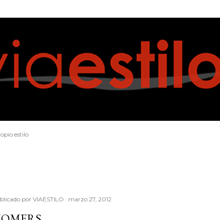
Ir al contenido principal
opio estilo
blicado por
VIAESTILO
marzo 27, 2012
OMERS