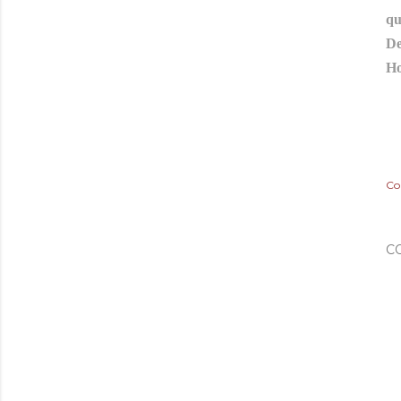
qu
De
Ho
Co
C