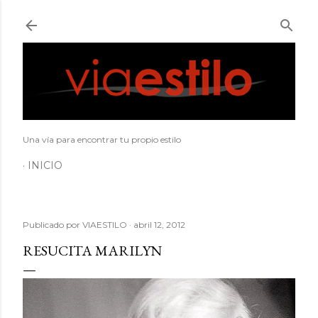
Ir al contenido principal
Una vía para encontrar tu propio estilo
INICIO
Publicado por
VIAESTILO
abril 12, 2012
RESUCITA MARILYN