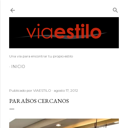
Ir al contenido principal
Una vía para encontrar tu propio estilo
INICIO
Publicado por
VIAESTILO
agosto 17, 2012
PARAÍSOS CERCANOS