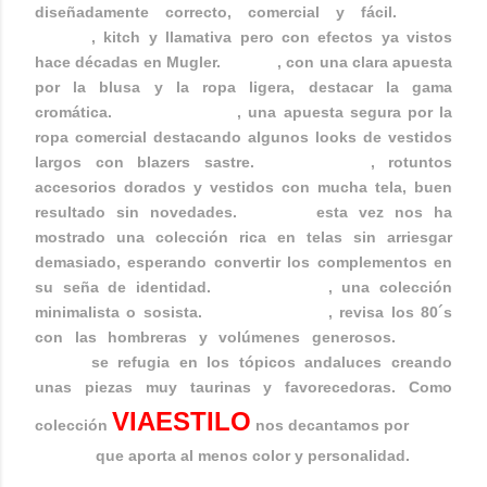
diseñadamente correcto, comercial y fácil.
Maya
Hansen
, kitch y llamativa pero con efectos ya vistos
hace décadas en Mugler.
Ailanto
, con una clara apuesta
por la blusa y la ropa ligera, destacar la gama
cromática.
Kina Fernández
, una apuesta segura por la
ropa comercial destacando algunos looks de vestidos
largos con blazers sastre.
María Barros
, rotuntos
accesorios dorados y vestidos con mucha tela, buen
resultado sin novedades.
Ion Fiz
esta vez nos ha
mostrado una colección rica en telas sin arriesgar
demasiado, esperando convertir los complementos en
su seña de identidad.
Sara Coleman
, una colección
minimalista o sosista.
Martín Lamothe
, revisa los 80´s
con las hombreras y volúmenes generosos.
Juana
Martín
se refugia en los tópicos andaluces creando
unas piezas muy taurinas y favorecedoras. Como
VIAESTILO
colección
nos decantamos por
Maya
Hansen
que aporta al menos color y personalidad.