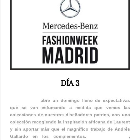
DÍA 3
Ana Locking
abre un domingo lleno de expectativas
que se van esfumando a medida que vemos las
colecciones de nuestros diseñadores patrios, con una
colección recogiendo la inspiración africana de Laurent
y sin aportar más que el magnífico trabajo de Andrés
Gallardo en los complementos.
Roberto Torretta
,