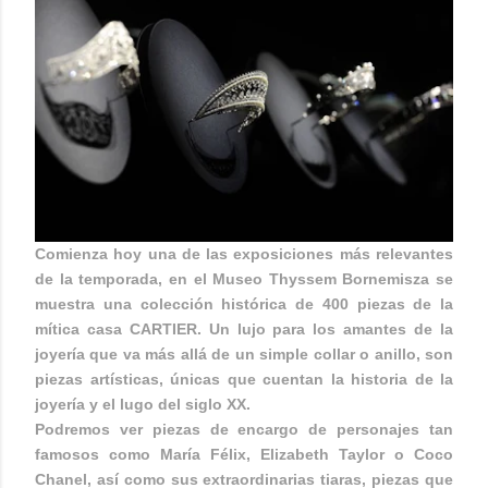
Comienza hoy una de las exposiciones más relevantes
de la temporada, en el Museo Thyssem Bornemisza se
muestra una colección histórica de 400 piezas de la
mítica casa CARTIER. Un lujo para los amantes de la
joyería que va más allá de un simple collar o anillo, son
piezas artísticas, únicas que cuentan la historia de la
joyería y el lugo del siglo XX.
Podremos ver piezas de encargo de personajes tan
famosos como María Félix, Elizabeth Taylor o Coco
Chanel, así como sus extraordinarias tiaras, piezas que