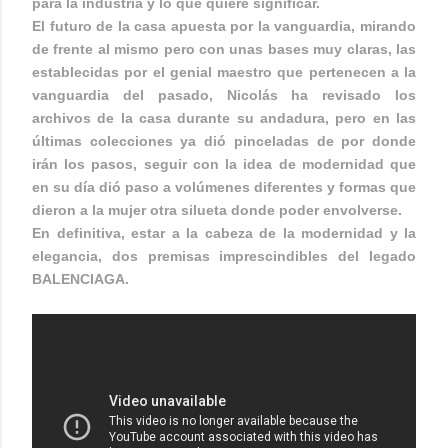
para la industria y lo que quiere significar.
El futuro de la casa apuesta por la vanguardia, mirando
de frente al mismo pero con unas bases muy claras, las
establecidas por el genial maestro que pertenecen a la
vanguardia del pasado, Nicolás ha revisado los
archivos de la casa durante su andadura, pero en las
últimas colecciones ya dió pinceladas de por donde
irán los pasos, seguir con la idea de modernidad que
en su día dió paso a volúmenes diferentes y formas que
dieron a la mujer otra silueta donde poder envolverse.
En definitiva, estar a la cabeza de la modernidad y la
elegancia, dos premisas imprescindibles del legado
BALENCIAGA.