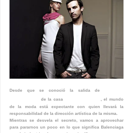
Nicolás
Desde que se conoció la salida de
Ghesquière
BALENCIAGA
de la casa
, el mundo
de la moda está expectante con quien llevará la
responsabilidad de la dirección artística de la misma.
Mientras se desvela el secreto, vamos a aprovechar
para pararnos un poco en lo que significa Balenciaga