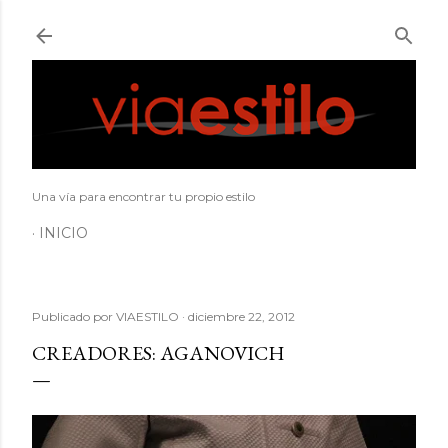
Ir al contenido principal
Una vía para encontrar tu propio estilo
INICIO
Publicado por
VIAESTILO
diciembre 22, 2012
CREADORES: AGANOVICH