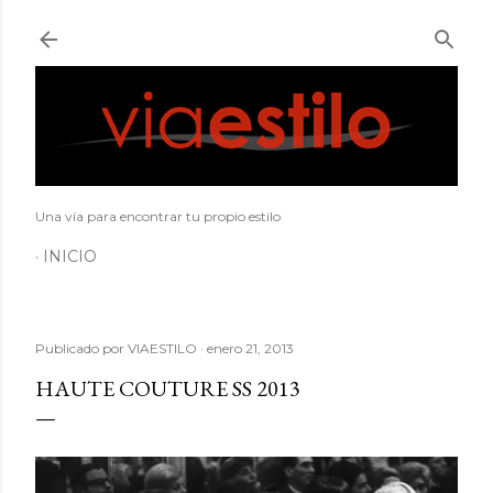
Ir al contenido principal
Una vía para encontrar tu propio estilo
INICIO
Publicado por
VIAESTILO
enero 21, 2013
HAUTE COUTURE SS 2013