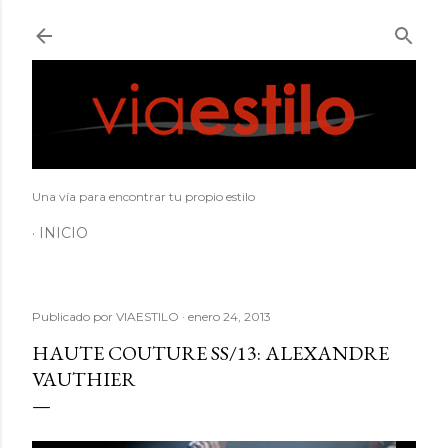
Ir al contenido principal
Una vía para encontrar tu propio estilo
INICIO
Publicado por
VIAESTILO
enero 24, 2013
HAUTE COUTURE SS/13: ALEXANDRE
VAUTHIER