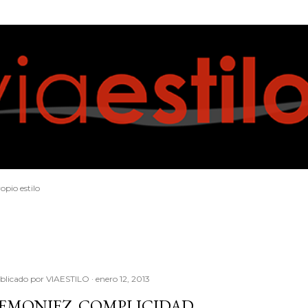
Ir al contenido principal
opio estilo
blicado por
VIAESTILO
enero 12, 2013
EMONIEZ, COMPLICIDAD