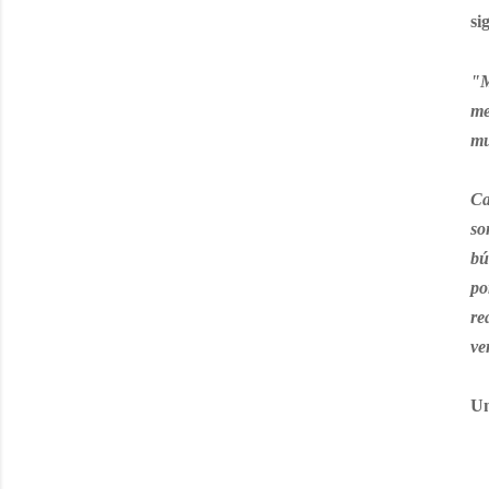
si
"M
me
mu
Ca
so
bú
po
re
ve
Un