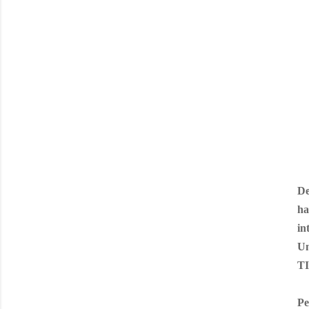
De
ha
in
Un
T
Pe