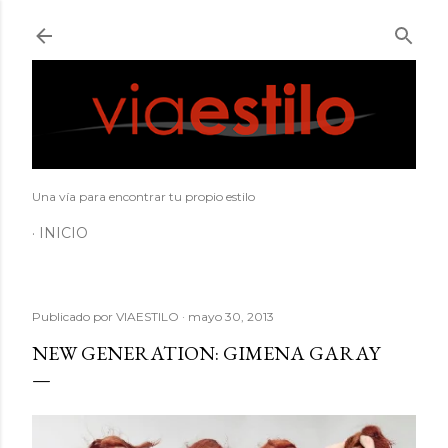
Ir al contenido principal
Una vía para encontrar tu propio estilo
INICIO
Publicado por
VIAESTILO
mayo 30, 2013
NEW GENERATION: GIMENA GARAY