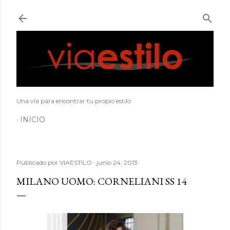
Ir al contenido principal
Una vía para encontrar tu propio estilo
INICIO
Publicado por
VIAESTILO
junio 24, 2013
MILANO UOMO: CORNELIANI SS 14