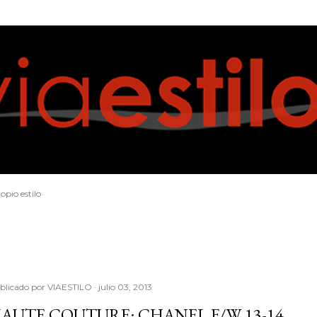
Ir al contenido principal
opio estilo
blicado por
VIAESTILO
julio 03, 2013
AUTE COUTURE: CHANEL F/W 13-14