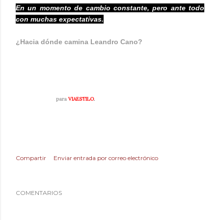
En un momento de cambio constante, pero ante todo
con muchas expectativas.
¿Hacia dónde camina Leandro Cano?
Hacia delante, jjjj....crear una marca comercial y seguir
desfilando Leandro Cano donde sea posible.
LEANDRO CANO
para
VIAESTILO
.
Compartir
Enviar entrada por correo electrónico
COMENTARIOS