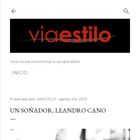
Ir al contenido principal
Una vía para encontrar tu propio estilo
INICIO
Publicado por
VIAESTILO
agosto 06, 2013
UN SOÑADOR, LEANDRO CANO