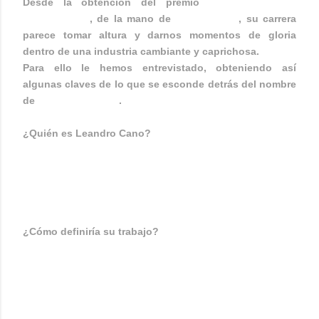
Desde la obtención del premio
"DESIGNER FOR
TOMORROW"
, de la mano de
Marc Jacobs
, su carrera
parece tomar altura y darnos momentos de gloria
dentro de una industria cambiante y caprichosa.
Para ello le hemos entrevistado, obteniendo así
algunas claves de lo que se esconde detrás del nombre
de
LEANDRO CANO
.
¿Quién es Leandro Cano?
JJJ, Leandro Cano es un soñador, amigo de sus
amigos, muy risueño y con muchas ganas de
simplemente vivir.
¿Cómo definiría su trabajo?
Me defino como elegante a la par que extravagante, la
extravagancia es el colmo de la elegancia, de ahí que
crea que soy extravagante, pero ante todo me gusta
crear arte, veo la moda como una expresión de arte.