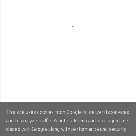
This site uses cookies from Google to deliver its services
and to analyze traffic. Your IP address and user-agent are
Con la tecnología de Blogger
shared with Google along with performance and security