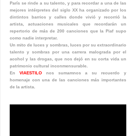
París se rinde a su talento, y para recordar a una de las
mejores intérpretes del siglo XX ha organizado por los
dintintos barrios y calles donde vivió y recorrió la
artista, actuaciones musicales que recordarán un
repertorio de más de 200 canciones que la Piaf supo
como nadie interpretar.
Un mito de luces y sombras, luces por su extraordinario
talento y sombras por una carrera malograda por el
acohol y las drogas, que nos dejó en su corta vida un
patrimonio cultural inconmensurable.
En
VIAESTILO
nos sumamnos a su recuerdo y
homenaje con una de las canciones más importantes
de la artista.