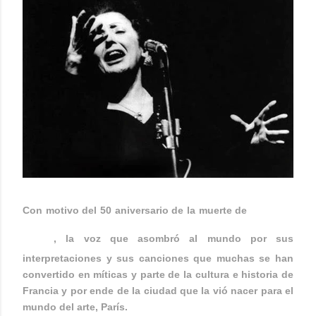
Edith
Con motivo del 50 aniversario de la muerte de
Piaf
, la voz que asombró al mundo por sus
interpretaciones y sus canciones que muchas se han
convertido en míticas y parte de la cultura e historia de
Francia y por ende de la ciudad que la vió nacer para el
mundo del arte, París.