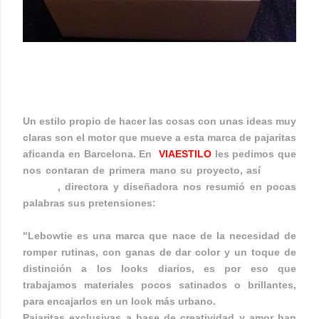
LEBOWTIE
Un estilo propio de hacer las cosas con unas ideas muy
claras son el motor que mueve a esta marca de pajaritas
aficanda en Barcelona. En
VIAESTILO
les pedimos que
nos contaran de primera mano su proyecto, así
Yamila
Orozco
, directora y diseñadora nos resumió en pocas
palabras sus pretensiones:
"Lebowtie es una marca que nace de la necesidad de
romper rutinas, con ganas de dar color y un toque de
distinción a los looks diarios, es por eso que
trabajamos materiales pocos satinados o brillantes,
para encajarlos en un look más urbano.
Pajaritas exclusivas a base de creatividad y amor han