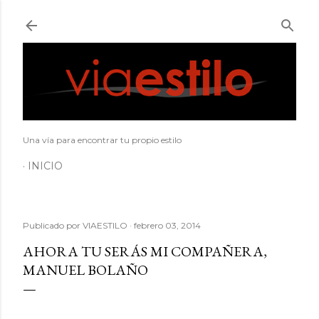
Ir al contenido principal
Una vía para encontrar tu propio estilo
INICIO
Publicado por
VIAESTILO
febrero 03, 2014
AHORA TU SERÁS MI COMPAÑERA,
MANUEL BOLAÑO