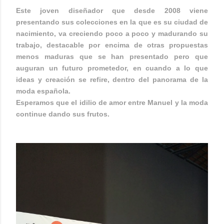
Este joven diseñador que desde 2008 viene
presentando sus colecciones en la que es su ciudad de
nacimiento, va creciendo poco a poco y madurando su
trabajo, destacable por encima de otras propuestas
menos maduras que se han presentado pero que
auguran un futuro prometedor, en cuando a lo que
ideas y creación se refire, dentro del panorama de la
moda española.
Esperamos que el idilio de amor entre Manuel y la moda
continue dando sus frutos.