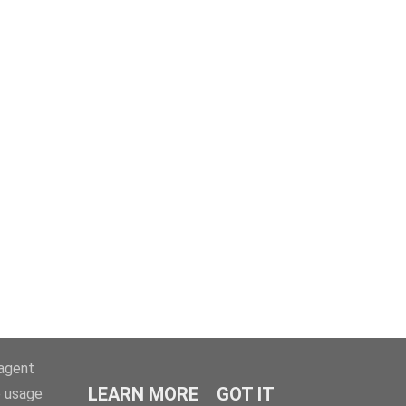
-agent
LEARN MORE
GOT IT
e usage