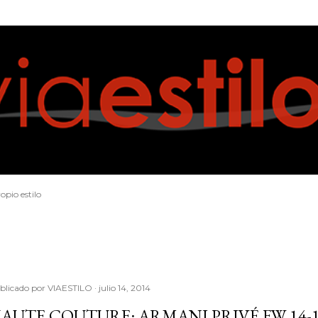
Ir al contenido principal
opio estilo
blicado por
VIAESTILO
julio 14, 2014
AUTE COUTURE: ARMANI PRIVÉ FW 14-