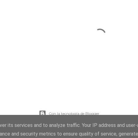
Con la tecnología de Blogger
er its services and to analyze traffic. Your IP address and user
Imágenes del tema:
sebastian-julian
ance and security metrics to ensure quality of service, generat
@viaestilo