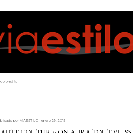
Ir al contenido principal
opio estilo
blicado por
VIAESTILO
enero 29, 2015
AUTE COUTURE: ON AURA TOUT VU SS 