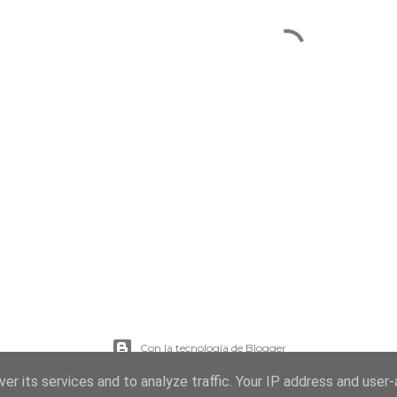
Con la tecnología de Blogger
er its services and to analyze traffic. Your IP address and user
Imágenes del tema:
sebastian-julian