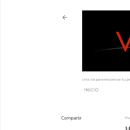
Una vía para encontrar tu pr
INICIO
Compartir
Pu
H