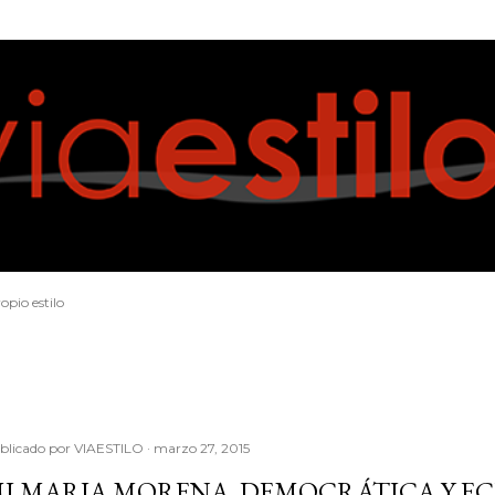
Ir al contenido principal
opio estilo
blicado por
VIAESTILO
marzo 27, 2015
I MARIA MORENA, DEMOCRÁTICA Y EC