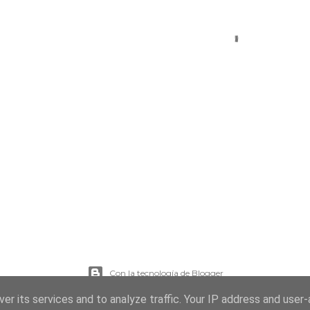
Con la tecnología de Blogger
er its services and to analyze traffic. Your IP address and user
Imágenes del tema:
sebastian-julian