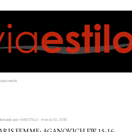
Ir al contenido principal
opio estilo
blicado por
VIAESTILO
marzo 10, 2015
ARIS FEMME: AGANOVICH FW 15-16