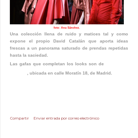
foto: Ana Sánchez.
Una colección llena de ruido y matices tal y como
expone el propio David Catalán que aporta ideas
frescas a un panorama saturado de prendas repetidas
hasta la saciedad.
L´Atelier
Las gafas que completan los looks son de
Óptica
, ubicada en calle Moratín 18, de Madrid.
Compartir
Enviar entrada por correo electrónico