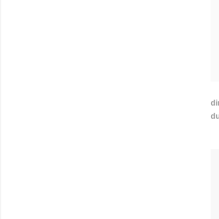
di
du