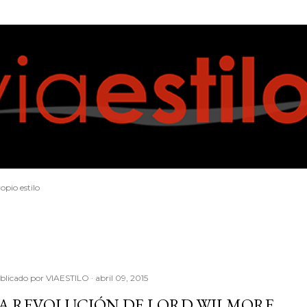
Ir al contenido principal
opio estilo
blicado por
VIAESTILO
abril 09, 2015
A REVOLUCIÓN DE LORD WILMORE