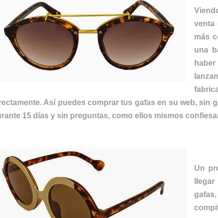
Viend
venta 
más c
una ba
haber
lanza
fabr
rectamente. Así puedes comprar tus gafas en su web, sin g
rante 15 días y sin preguntas, como ellos mismos confiesa
Un pr
llega
gafas,
compi