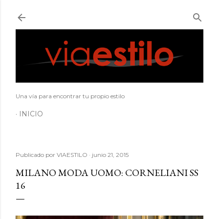
Ir al contenido principal
Una vía para encontrar tu propio estilo
INICIO
Publicado por
VIAESTILO
junio 21, 2015
MILANO MODA UOMO: CORNELIANI SS
16