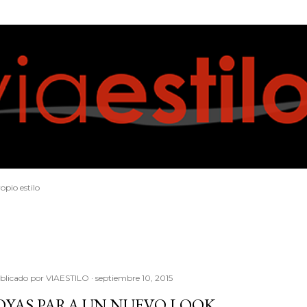
Ir al contenido principal
opio estilo
blicado por
VIAESTILO
septiembre 10, 2015
OYAS PARA UN NUEVO LOOK