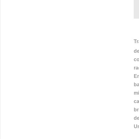
Tr
de
c
ra
En
ba
m
c
br
de
Un