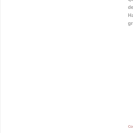
de
Ha
gr
Co