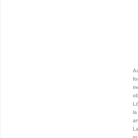
Au
f
mo
ob
Ló
la
ar
La
qu