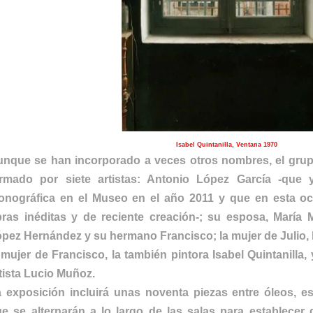
Isabel Quintanilla, Ventana 1970
nque se han incorporado a veces otros nombres, el grup
ormado por siete artistas: Antonio López García -que
nográfica en el Museo en el año 2011 y que en esta oca
ras inéditas y de reciente creación-; su esposa, María 
pez Hernández y su hermano Francisco; la mujer de Julio, 
 mujer de Francisco, la también pintora Isabel Quintanilla,
tista Lucio Muñoz.
 exposición incluirá unas noventa piezas entre óleos, esc
e se alternarán a lo largo de las salas para establecer d