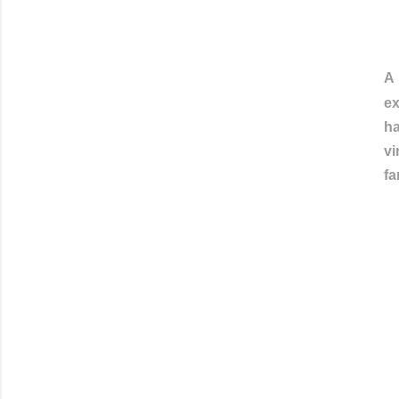
A
ex
h
vi
fa