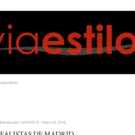
Ir al contenido principal
opio estilo
blicado por
VIAESTILO
enero 13, 2016
EALISTAS DE MADRID