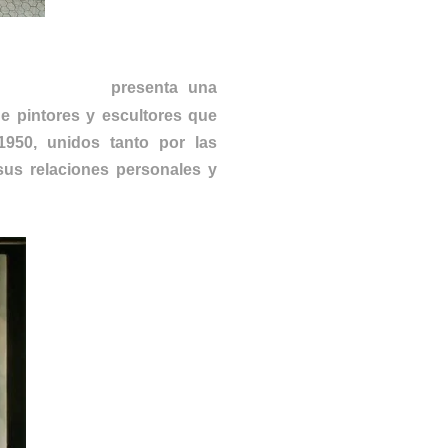
Bornemisza
presenta una
e pintores y escultores que
950, unidos tanto por las
sus relaciones personales y