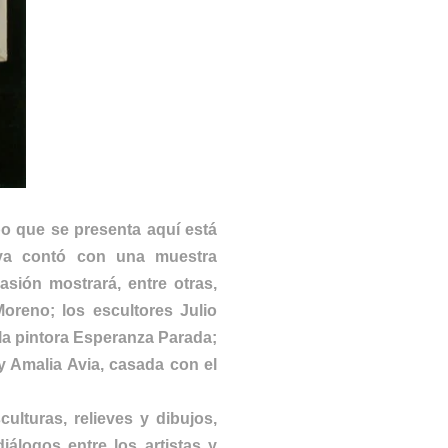
o que se presenta aquí está
 ya contó con una muestra
sión mostrará, entre otras,
Moreno; los escultores Julio
la pintora Esperanza Parada;
 y Amalia Avia, casada con el
ulturas, relieves y dibujos,
iálogos entre los artistas y