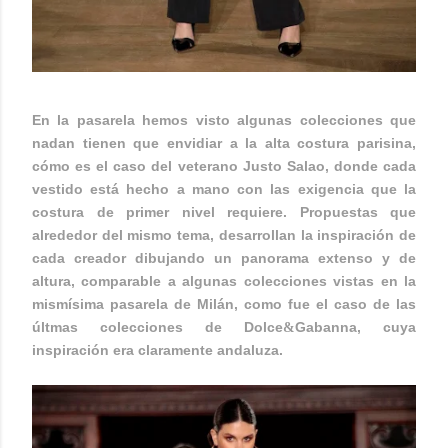
En la pasarela hemos visto algunas colecciones que
nadan tienen que envidiar a la alta costura parisina,
cómo es el caso del veterano Justo Salao, donde cada
vestido está hecho a mano con las exigencia que la
costura de primer nivel requiere. Propuestas que
alrededor del mismo tema, desarrollan la inspiración de
cada creador dibujando un panorama extenso y de
altura, comparable a algunas colecciones vistas en la
mismísima pasarela de Milán, como fue el caso de las
últmas colecciones de Dolce
Gabanna, cuya
&
inspiración era claramente andaluza.