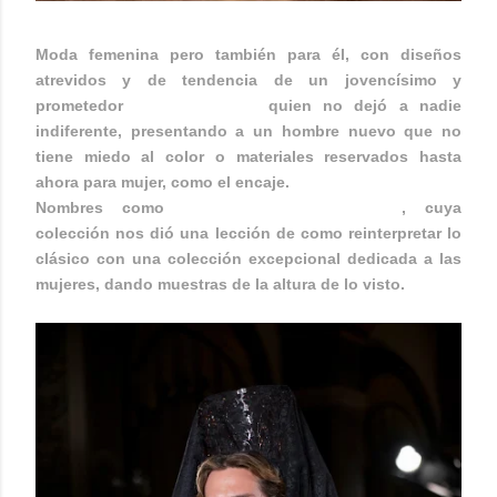
Moda femenina pero también para él, con diseños
atrevidos y de tendencia de un jovencísimo y
prometedor
Hugo Clavelina
quien no dejó a nadie
indiferente, presentando a un hombre nuevo que no
tiene miedo al color o materiales reservados hasta
ahora para mujer, como el encaje.
Nombres como
Sánchez Murube Costura
, cuya
colección nos dió una lección de como reinterpretar lo
clásico con una colección excepcional dedicada a las
mujeres, dando muestras de la altura de lo visto.