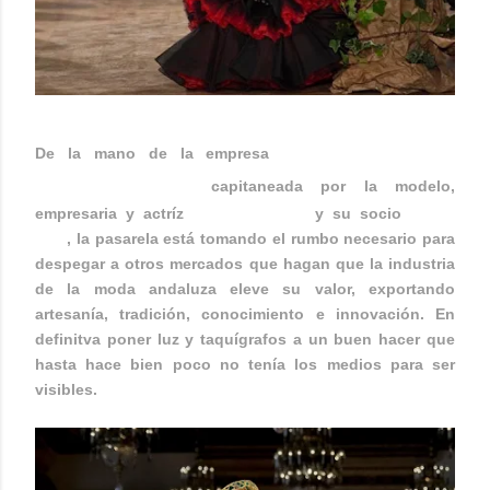
GO! EVENTOS Y
De la mano de la empresa
COMUNICACIÓN
capitaneada por la modelo,
empresaria y actríz
Laura Sánchez
y su socio
Javier
Villa
, la pasarela está tomando el rumbo necesario para
despegar a otros mercados que hagan que la industria
de la moda andaluza eleve su valor, exportando
artesanía, tradición, conocimiento e innovación. En
definitva poner luz y taquígrafos a un buen hacer que
hasta hace bien poco no tenía los medios para ser
visibles.