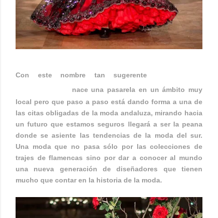
WE LOVE
Con este nombre tan sugerente
FLAMENCO
nace una pasarela en un ámbito muy
local pero que paso a paso está dando forma a una de
las citas obligadas de la moda andaluza, mirando hacia
un futuro que estamos seguros llegará a ser la peana
donde se asiente las tendencias de la moda del sur.
Una moda que no pasa sólo por las colecciones de
trajes de flamencas sino por dar a conocer al mundo
una nueva generación de diseñadores que tienen
mucho que contar en la historia de la moda.