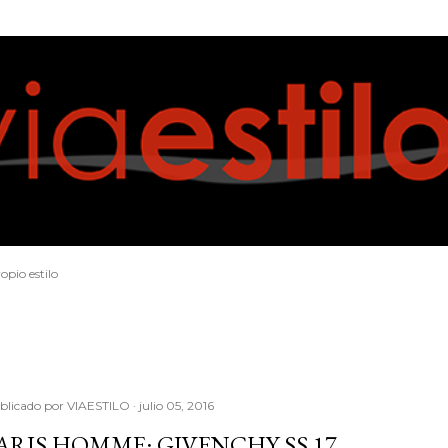
Ir al contenido principal
opio estilo
blicado por
VIAESTILO
julio 05, 2016
ARIS HOMME: GIVENCHY SS 17