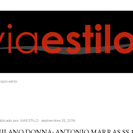
Ir al contenido principal
opio estilo
blicado por
VIAESTILO
septiembre 25, 2016
ILANO DONNA: ANTONIO MARRAS SS 