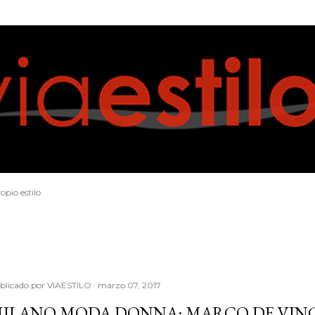
Ir al contenido principal
opio estilo
blicado por
VIAESTILO
marzo 07, 2017
ILANO MODA DONNA: MARCO DE VINCE