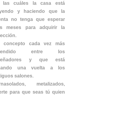
 las cuáles la casa está
yendo y haciendo que la
ienta no tenga que esperar
is meses para adquirir la
lección.
 concepto cada vez más
xtendido entre los
señadores y que está
eando una vuelta a los
tiguos salones.
rnasolados, metalizados,
er
te para que seas tú quien