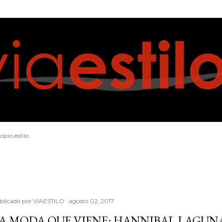
Ir al contenido principal
opio estilo
blicado por
VIAESTILO
agosto 02, 2017
A MODA QUE VIENE: HANNIBAL LAGUNA