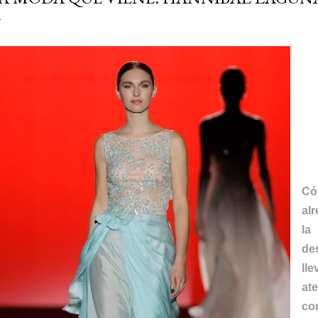
H
Có
al
la
de
ll
at
co