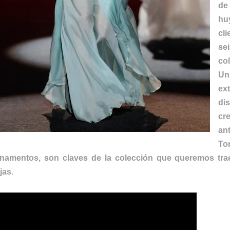
de
hu
cl
se
co
Un
e
di
cr
an
To
namentos, son claves de la colección que queremos tra
ijas.