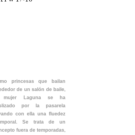
ANNIBAL LAGUNA
FW 17-18
PRINCESAS
mo princesas que bailan
rededor de un salón de baile,
 mujer Laguna se ha
slizado por la pasarela
evando con ella una fluedez
emporal. Se trata de un
ncepto fuera de temporadas,