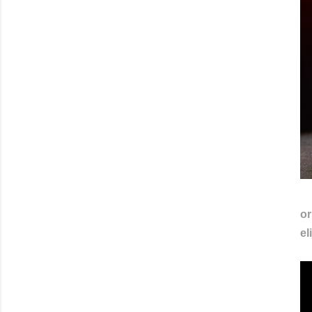
or
el