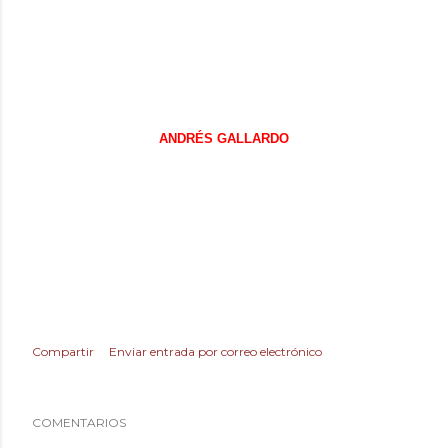
cuero, la plata o metal que sirven de lápiz para escribir la
inspiración de un artista como Andrés Gallardo, que
convierte en una pieza rota de porcelana en una pieza
original siempre con base en la naturaleza.
Descubre su colección y déjate seducir por sus propuestas.
ANDRÉS GALLARDO
Compartir
Enviar entrada por correo electrónico
COMENTARIOS