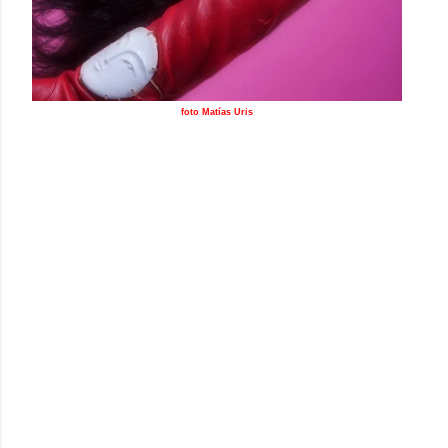
foto Matías Uris
ANDRÉS GALLARDO
La firma
continúa su
camino dentro de su universo de porcelana dando
continuidad a las piezas mínimas y a la plata como marco
para la porcelana.
Vuelve la temática de huesos en una nueva versión mini,
sumándose la figura del galgo a la fauna de la firma.
Una colección de joyas versionadas en tamaños maxi y mini
que visten una nueva temporada, acompañada de una
magnífica colección de bolsos de varios tamaños y mochilas
donde no pueden dejar de estar presentes los animales de
porcelana iconos de la marca, el león, el conejo y como
decíamos antes, la figura del galgo.
Una porcelana rota, junto con otros materiales como el