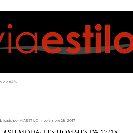
Ir al contenido principal
opio estilo
blicado por
VIAESTILO
noviembre 28, 2017
LASH MODA: LES HOMMES FW 17/18