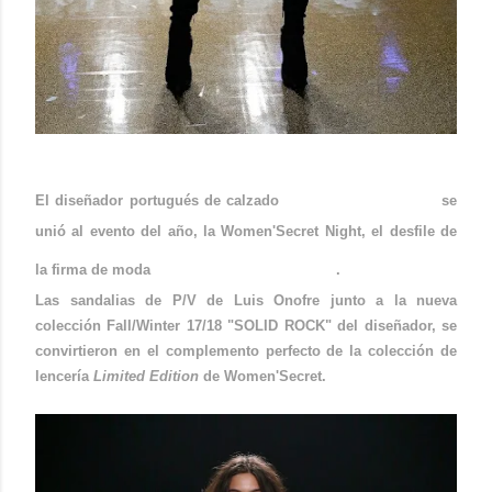
Luis Onofre
El diseñador portugués de calzado
se
unió al evento del año, la Women'Secret Night, el desfile de
Women'Secret
la firma de moda
.
Las sandalias de P/V de Luis Onofre junto a la nueva
colección Fall/Winter 17/18 "SOLID ROCK" del diseñador, se
convirtieron en el complemento perfecto de la colección de
lencería
Limited Edition
de Women'Secret.