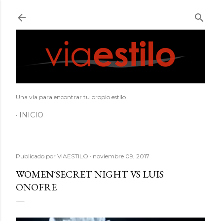
Ir al contenido principal
Una vía para encontrar tu propio estilo
INICIO
Publicado por
VIAESTILO
noviembre 09, 2017
WOMEN´SECRET NIGHT VS LUIS
ONOFRE