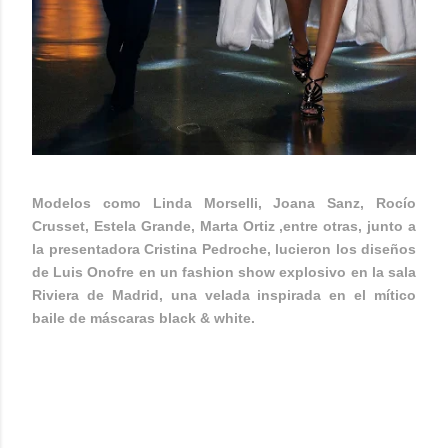
Modelos como Linda Morselli, Joana Sanz, Rocío
Crusset, Estela Grande, Marta Ortiz ,entre otras, junto a
la presentadora Cristina Pedroche, lucieron los diseños
de Luis Onofre en un fashion show explosivo en la sala
Riviera de Madrid, una velada inspirada en el mítico
baile de máscaras black & white.