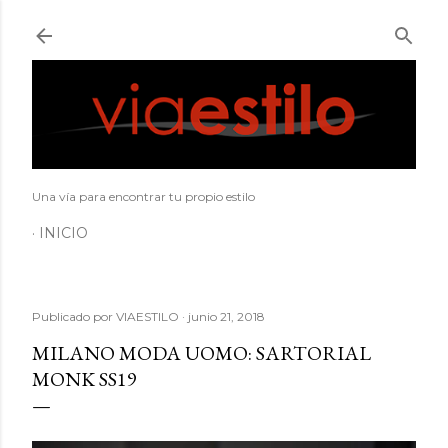
Ir al contenido principal
Una vía para encontrar tu propio estilo
INICIO
Publicado por
VIAESTILO
junio 21, 2018
MILANO MODA UOMO: SARTORIAL
MONK SS19